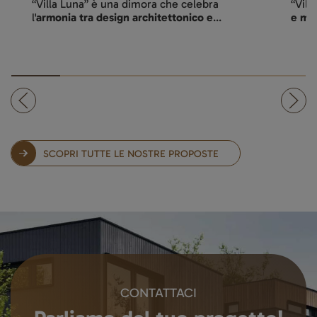
“Villa Luce” incarna un'
oasi di tranquillità
L'ide
e modernità
; progettata per...
rapp
SCOPRI TUTTE LE NOSTRE PROPOSTE
CONTATTACI